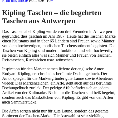
Print this article
Font size
-
16
+
Kipling Taschen – die begehrten
Taschen aus Antwerpen
Das Taschenlabel Kipling wurde von drei Freunden in Antwerpen
gegründet, dies geschah im Jahr 1987. Heute hat die Taschen-Marke
einen Kultstatus und in über 65 Ländern sind Frauen sowie Männer
von dem hochwertigen, modischen Taschensortiment begeistert. Die
Taschen von Kipling sind modern, funktional und sehr hochwertig,
sie bieten einfach alles was sich Männer und Frauen von Taschen,
Reisetaschen, Rucksäcken usw. wünschen.
Inspiration für den Markennamen lieferte der englische Autor
Rudyard Kipling, er schrieb das berühmte Dschungelbuch. Der
Autor spiegelt für die Markengründer gute Laune sowie Abenteuer
wieder. Das Markenzeichen, ein Affe, geht auch auf das berühmte
Dschungelbuch zurück. Der pelzige Affe befindet sich an jedem
Artikel von der Kultmarke. Nicht nur die Taschen sind heiß begehrt,
sondern auch das Maskottchen von Kipling. Es gibt von den Affen
auch Sammlerstücke.
Die Affen sorgen nicht nur für gute Laune, sondern das gesamte
Sortiment der Taschen-Marke. Die Asuwahl ist sehr vielfältig,