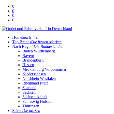
0
0
0
0
Home
Starte hier
Top Brands
Die besten Marken
Nach Region
Die Bundesländer
Baden Württemberg
Bayern
Brandenburg
Hessen
Mecklenburg Vorpommern
Niedersachsen
Nordrhein Westfalen
Rheinland Pfalz
Saarland
Sachsen
Sachsen Anhalt
Schleswig Holstein
Thüringen
Städte
Die großen