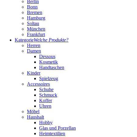
Berlin
Bonn
Bremen
Hamburg
Soltau
München
Frankfurt
Kategorie
Welche Produkte?
Herren
Damen
Dessous
Kosmetik
Handtaschen
Kinder
Spielzeug
Accessoires
Schuhe
Schmuck
Koffer
Uhren
Möbel
Haushalt
Hobby
Glas und Porzellan
Heimtextilien