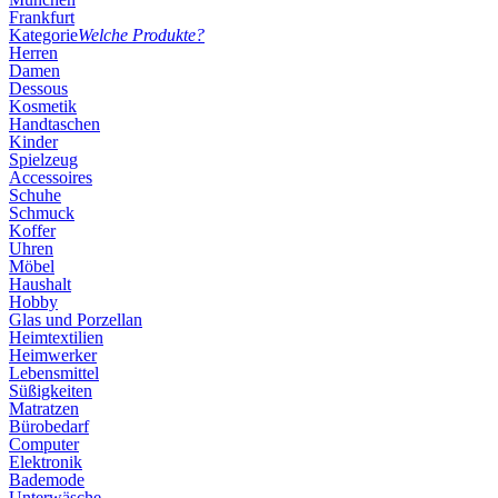
Frankfurt
Kategorie
Welche Produkte?
Herren
Damen
Dessous
Kosmetik
Handtaschen
Kinder
Spielzeug
Accessoires
Schuhe
Schmuck
Koffer
Uhren
Möbel
Haushalt
Hobby
Glas und Porzellan
Heimtextilien
Heimwerker
Lebensmittel
Süßigkeiten
Matratzen
Bürobedarf
Computer
Elektronik
Bademode
Unterwäsche