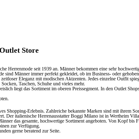
Outlet Store
ische Herrenmode seit 1939 an. Männer bekommen eine sehr hochwertige
e sind Männer immer perfekt gekleidet, ob im Business- oder gehobene
 zeitloser Eleganz mit modischen Aktzenten. Jedes einzelne Outfit spi
, Socken, Taschen, Schuhe und vieles mehr.
Preislich liegt das Sortiment im oberen Preissegment. In den Outlet Sh
oten.
es Shopping-Erlebnis. Zahlreiche bekannte Marken sind mit ihrem Sorti
. Der italienische Herrenausstatter Boggi Milano ist in Wertheim Villa
Männer das gesamte, hochwertige Sortiment angeboten. Von Kopf bis F
binen zur Verfügung.
nden gerne beratend zur Seite.