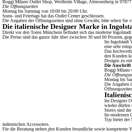
Boggi Milano Outlet Shop, Wertheim Village, Almosenberg in 97877
Die Öffnungszeiten
Montag bis Samstag von 10:00 bis 20:00 Uhr.
Sonn- und Feiertags hat das Outlet Center geschlossen.
Die Angaben der Öffnungszeiten sind ohne Gewähr, bitte sehen Sie vo
Die italienische Designer Marke in Ingolst
Direkt vor den Toren Münchens befindet sich das moderne Ingolstadt 
Die Preise sind das ganze Jahr über zwischen 30 und 60 Prozent, geg
Im Ingolstadt 
eine sehr ents
Das hochwertig
den Kunden kom
Designs zu en
Die Anschrift
Boggi Milano O
Die Öffnungsz
Montag bis Sa
Die Angaben de
Öffnungszeiten
Italieni
Im Designer Ou
wieder dürfen 
Stores sind di
Im modernen O
Typ bietet der
italienischen Accessoires.
Für die Beratung stehen den Kunden freundliche sowie kompetente Ve