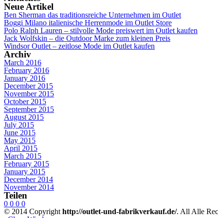
Neue Artikel
Ben Sherman das traditionsreiche Unternehmen im Outlet
Boggi Milano italienische Herrenmode im Outlet Store
Polo Ralph Lauren – stilvolle Mode preiswert im Outlet kaufen
Jack Wolfskin – die Outdoor Marke zum kleinen Preis
Windsor Outlet – zeitlose Mode im Outlet kaufen
Archiv
March 2016
February 2016
January 2016
December 2015
November 2015
October 2015
September 2015
August 2015
July 2015
June 2015
May 2015
April 2015
March 2015
February 2015
January 2015
December 2014
November 2014
Teilen
0
0
0
0
© 2014 Copyright
http://outlet-und-fabrikverkauf.de/
. All Alle Re