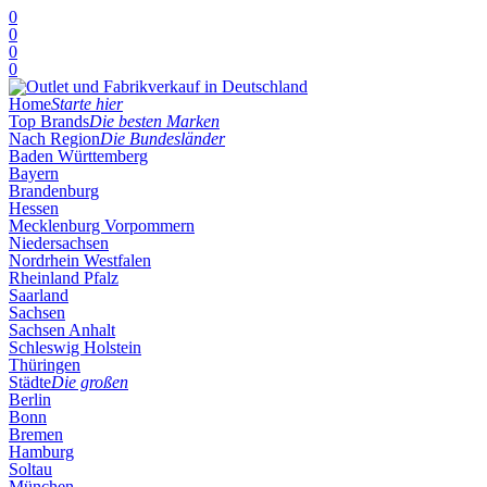
0
0
0
0
Home
Starte hier
Top Brands
Die besten Marken
Nach Region
Die Bundesländer
Baden Württemberg
Bayern
Brandenburg
Hessen
Mecklenburg Vorpommern
Niedersachsen
Nordrhein Westfalen
Rheinland Pfalz
Saarland
Sachsen
Sachsen Anhalt
Schleswig Holstein
Thüringen
Städte
Die großen
Berlin
Bonn
Bremen
Hamburg
Soltau
München