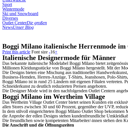
Sport
Wintermode
Ski und Snowboard
Diverses
Outlet Center
Die großen
News
Unser Blog
Boggi Milano italienische Herrenmode im 
Print this article
Font size
-
16
+
Italienische Designermode für Männer
Das bekannte italienische Modelabel Boggi Milano bietet zeitgenöss
Millionen Kleidungsstücke von Boggi Milano hergestellt. Mit der Mod
Die Designs bieten eine Mischung aus traditioneller Handwerkskunst,
Business-Hemden, Herren-Anzüge, T-Shirts, Jeanshosen, Polo-Shirts
Boggi Milano ist in rund 25 Ländern mit eigenen Filialen vertreten. 
Schneiderkunst zu deutlich reduzierten Preisen angeboten.
Die Designer Mode wird in den nachfolgenden Outlet Centern angeb
Boggi Milano im Wertheim Village
Das Wertheim Village Outlet Center bietet seinen Kunden ein exklusiv
allen Stores zwischen 30 und 60 Prozent, gegenüber der UVP, reduziert
In dem stilvoll eingerichteten Boggi Milano Outlet Shop bekommen 
die Anprobe der edlen Designs stehen kundenfreundliche Umkleidka
Die freundlichen sowie kompetenten Mitarbeiter/-innen stehen den Ku
Die Anschrift und die Öffnungszeiten