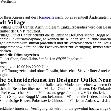
 Wertheim.
r Ihrer Anreise auf der
Homepage
nach, ob es eventuell Änderungen b
adt Village
Village Outlet Center. Auch in diesem Einkaufsparadies wird den Besu
enüber der UVP, reduziert.
Village Outlet Center betreibt die italienische Designer Marke Boggi M
pannte Einkaufsatmosphäre, so können die Kunden sich in Ruhe umseh
e Sortiment wird stilvoll präsentiert und die verschiedenen edlen Desi
petente sowie freundliche Fachverkäufer zur Verfügung. Immer wieder 
tdecken.
 und die Öffnungszeiten
utlet Shop, Otto-Hahn-Straße 1 in 85055 Ingolstadt.
eiten
mstag von 10:00 bis 20:00 Uhr.
r Öffnungszeiten sind ohne Gewähr, bitte sehen Sie vor Ihrer Anreise
 gibt.
sche Schneiderkunst im Designer Outlet Neu
tlet Neumünster betreibt die italienische Modemarke einen weiteren Ou
sich die Besucher über neue Marken-Outlet Shops freuen. Die Einkaufst
e Preise zwischen 30 und 70 Prozent, gegenüber der UVP, reduziert.
utlet Shop von Boggi Milano bekommen Männer edle Lederschuhe, hoc
 Store lässige Blazer, Polos sowie Chinos an. Für jeden Anlass wird da
rkäufer/-innen zur Verfügung. Es wird nur die gewohnt hochwertige Q