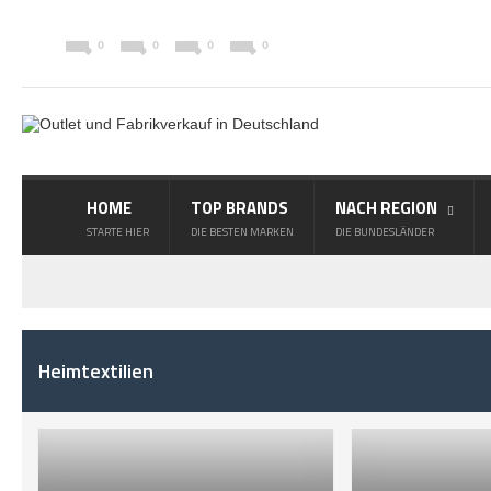
0
0
0
0
HOME
TOP BRANDS
NACH REGION
STARTE HIER
DIE BESTEN MARKEN
DIE BUNDESLÄNDER
Heimtextilien