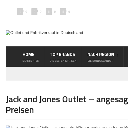
0
0
0
0
HOME
TOP BRANDS
NACH REGION
STARTE HIER
DIE BESTEN MARKEN
DIE BUNDESLÄNDER
Jack and Jones Outlet – angesa
Preisen