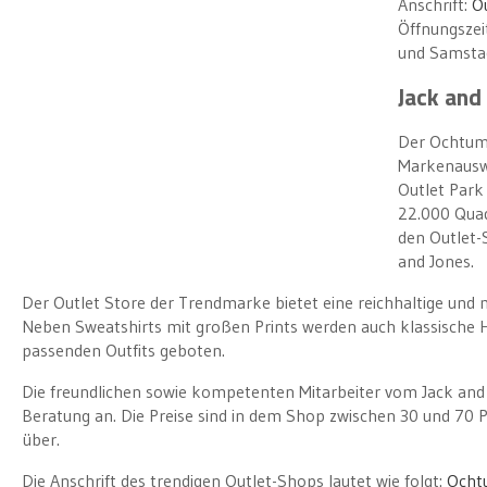
Anschrift:
Ou
Öffnungszeit
und Samstag
Jack and
Der Ochtum 
Markenauswa
Outlet Park
22.000 Qua
den Outlet-
and Jones.
Der Outlet Store der Trendmarke bietet eine reichhaltige un
Neben Sweatshirts mit großen Prints werden auch klassische H
passenden Outfits geboten.
Die freundlichen sowie kompetenten Mitarbeiter vom Jack and
Beratung an. Die Preise sind in dem Shop zwischen 30 und 70 P
über.
Die Anschrift des trendigen Outlet-Shops lautet wie folgt:
Ocht